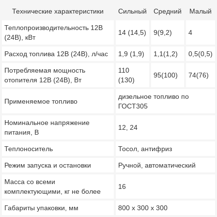
Технические характеристики
Сильный
Средний
Малый
Теплопроизводительность 12В
14 (14,5)
9(9,2)
4
(24В), кВт
Расход топлива 12В (24В), л/час
1,9 (1,9)
1,1(1,2)
0,5(0,5)
Потребляемая мощность
110
95(100)
74(76)
отопителя 12В (24В), Вт
(130)
дизельное топливо по
Применяемое топливо
ГОСТ305
Номинальное напряжение
12, 24
питания, В
Теплоноситель
Тосол, антифриз
Режим запуска и остановки
Ручной, автоматический
Масса со всеми
16
комплектующими, кг не более
Габариты упаковки, мм
800 х 300 х 300