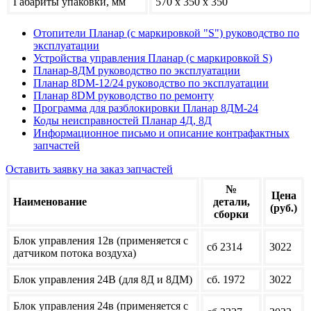
Габариты упаковки, мм
570 х 350 х 350
Отопители Планар (с маркировкой "S") руководство по
эксплуатации
Устройства управления Планар (с маркировкой S)
Планар-8ДМ руководство по эксплуатации
Планар 8DM-12/24 руководство по эксплуатации
Планар 8DM руководство по ремонту
Программа для разблокировки Планар 8ДМ-24
Коды неисправностей Планар 4Д, 8Д
Информационное письмо и описание контрафактных
запчастей
Оставить заявку на заказ запчастей
№
Цена
Наименование
детали,
(руб.)
сборки
Блок управления 12в (применяется с
сб 2314
3022
датчиком потока воздуха)
Блок управления 24В (для 8Д и 8ДМ)
сб. 1972
3022
Блок управления 24в (применяется с