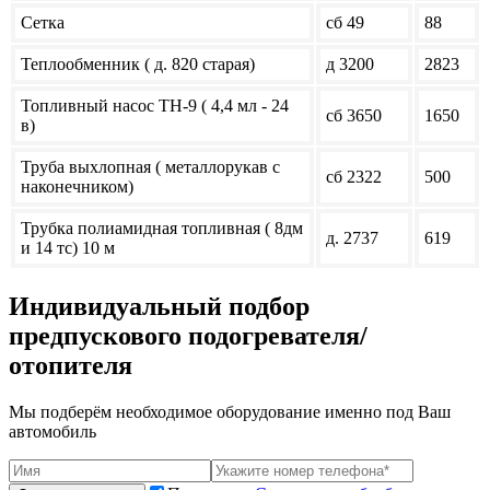
Сетка
сб 49
88
Теплообменник ( д. 820 старая)
д 3200
2823
Топливный насос ТН-9 ( 4,4 мл - 24
сб 3650
1650
в)
Труба выхлопная ( металлорукав с
сб 2322
500
наконечником)
Трубка полиамидная топливная ( 8дм
д. 2737
619
и 14 тс) 10 м
Индивидуальный подбор
предпускового подогревателя/
отопителя
Мы подберём необходимое оборудование именно под Ваш
автомобиль