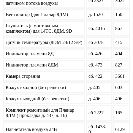
сб 2327
3022
датчиком потока воздуха)
Вентилятор (для Планар 8ДМ)
д. 1520
150
Глушитель (с монтажным
сб. 4016
867
комплектом) для 14ТС, 8ДМ, 9D
Датчик температуры (8DM-24/12 S/P)
сб 3078
415
Индикатор пламени 8Д
сб. 426
404
Индикатор пламени 8ДМ
сб. 473
827
Камера сгорания
сб. 422
3661
Кожух входной (без решетки)
д. 405
603
Кожух выходной (без решетки)
д. 406
496
Комплект ремонтный для Планар
сб 2227
165
8ДM ( прокладка д. 437, д. 16)
сб. 1438-
Нагнетатель воздуха 24В
6129
01